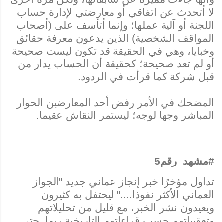
لا أتحدث عن اتفاقي أو معارضتي لإدارة حساب
اللجنة أو آلية عملها؛ وإنما أتأسف على (أصحاب
المواقف الشخصية) الذين يدعون معرفة حقائق
وخبايا، وهي في الحقيقة قد تكون ليست صحيحة
أو لم تعد صحيحة؛ كحقيقة أن الحساب يدار من
قبل شركة كما قرأت في الردود.
المضحك في الأمر رفض أحد المعارضين الحوار
المباشر وجها لوجه؛ ليستمر النقاش عقيما.
#مشهد_رقم5
تداول مؤخرًا خبر إنجاز عماني جديد "الجواز
العماني الأكثر نفوذا...." ليحتفل به كثيرون
ويعيدون نشر الخبر، مع قليل من تحليلاتهم
وتعقيباتهم حسب قراءاتهم التاريخية ربما. حتى