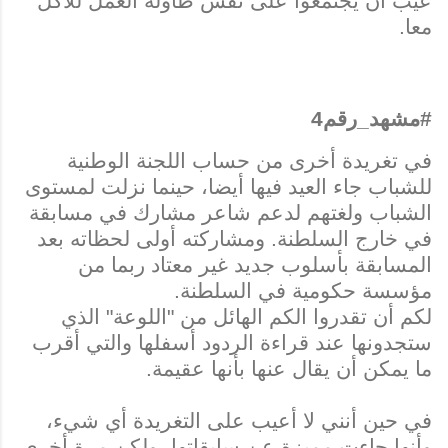
عيب أن يجتمعوا على نفس طاولة العمل للأكل
معا.
#مشهد_رقم4
في تغريدة أخرى من حساب اللجنة الوطنية
للشباب جاء العيد فيها أيضا، حينما نزلت لمستوى
الشباب ولغتهم لدعم شاعر مشارك في مسابقة
في خارج السلطنة. ومشاركته أولى لحظاته بعد
المسابقة بأسلوب جديد غير معتاد ربما من
مؤسسة حكومية في السلطنة.
لكم أن تقدروا الكم الهائل من "اللوعة" الذي
ستجدونها عند قراءة الردود أسفلها والتي أقرب
ما يمكن أن يقال عنها بأنها عقيمة.
في حين أنني لا أعيب على التغريدة أي شيء،
وأنها جاءت مميزة عن سابقاتها، ولكن مرة أخرى