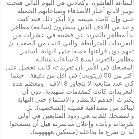
الساعة العاشرة. وكعادتي في اليوم التالي فتحت
تويتر لأتابع أخبار الأصدقاء وصباحاتهم الجميلة
حتى وإن كانت تعيسة. ولا أنكر ذلك فقد كنت
واحد من الآلاف الذين ينتظرون (سالفة) مظاهر.
بدأ مظاهر بالتغريد عن قضيته في عشرات من
التغريدات المترابطة. والتي كانت من الصعب أن
تفهم دون قراءتها جميعا حتى النهاية. استمر
مظاهر بالتغريد لمدة 3 ساعات متتالية.
المضحك في الأمر بأن تغريداته كانت تحصل على
أكثر من 50 (ريتويت) في أقل من دقيقة - حينما
كان عدد متابعيه لا يتجاوز 8 آلاف - ومعظم هذه
التغريدات كانت كمقدمات تمهيدية، دون أن
يكترث أحدهم للانتظار والاستماع حتى النهاية
ليتأكد من مصداقية قضيته (الشخصية). بل
والمضحك للغاية هي ردود المتابعين في أولى
تغريداته وتأيده وإعلان مناصرته قبل أن يسمحوا
له أن يفرغ ما بداخله (مسكين هههههه).