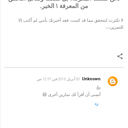
من المعرفة \ الخبر.
لا تكترث لتتحقق مما قد كتبت، فقد أخبرتك بأنني لم أكتب إلا
للتمرين،،،
Unknown
30 أبريل 2015 في 12:57 ص
ت
👍
ع
أتمنى أن أقرأ لك تمارين أخرى 😅
ل
رد
ي
ق
ا